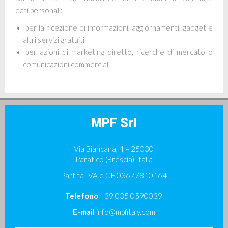
dati
personali:
per la ricezione di informazioni, aggiornamenti, gadget e
altri servizi gratuiti
per azioni di marketing diretto, ricerche di mercato o
comunicazioni commerciali
MPF Srl
Via Biancana, 4 – 25030
Paratico (Brescia) Italia
Partita IVA e CF 03677810164
Telefono
+39 035 0590039
E-mail
info@mpfitaly.com