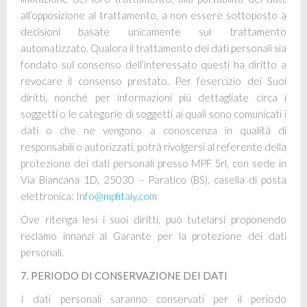
all’opposizione al trattamento, a non essere sottoposto a
decisioni basate unicamente sul trattamento
automatizzato. Qualora il trattamento dei dati personali sia
fondato sul consenso dell’interessato questi ha diritto a
revocare il consenso prestato. Per l’esercizio dei Suoi
diritti, nonché per informazioni più dettagliate circa i
soggetti o le categorie di soggetti ai quali sono comunicati i
dati o che ne vengono a conoscenza in qualità di
responsabili o autorizzati, potrà rivolgersi al referente della
protezione dei dati personali presso
MPF Srl
, con sede in
Via
Biancana 1D
, 2
5
0
3
0 –
Paratico
(B
S
), casella di posta
elettronica:
Info@mpfitaly.com
Ove ritenga lesi i suoi diritti, può tutelarsi proponendo
reclamo innanzi al Garante per la protezione dei dati
personali.
7. PERIODO DI CONSERVAZIONE DEI DATI
I dati personali saranno conservati per il periodo