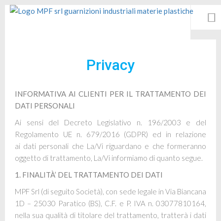
Azienda
Privacy
Prodotti
Lavorazioni
INFORMATIVA AI CLIENTI PER IL TRATTAMENTO DEI
Materiali
DATI PERSONALI
Contatti
Ai sensi del Decreto Legislativo n. 196/2003 e del
Regolamento UE n. 679/2016 (GDPR) ed in relazione
ai
dati personali che La/Vi riguardano e che formeranno
oggetto di trattamento, La/Vi informiamo di quanto
segue.
ENG
1. FINALITÀ’ DEL TRATTAMENTO DEI DATI
MPF Srl (di seguito Società), con sede legale in Via Biancana
1D – 25030 Paratico (BS), C.F. e P. IVA n. 03077810164,
nella sua qualità di titolare del trattamento, tratterà i dati